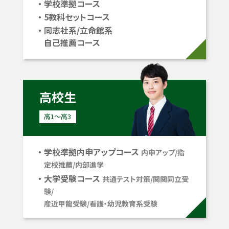
学校準拠コース
5教科セットコース
同志社系/立命館系
自己推薦コース
高校生
高1〜高3
学校準拠内申アップコース
内申アップ/指
定校推薦/内部進学
大学受験コース
共通テスト対策/関関同立受
験/
産近甲龍受験/看護・幼児教育系受験