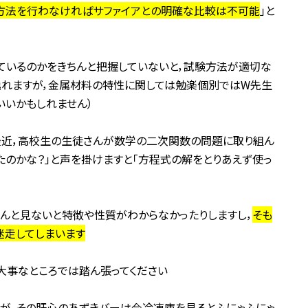
方法を行わなければサファイアとの明確な比較は不可能
」と
ているのかをきちんと把握していないと，試験方法が適切な
逸れますが，金属材料の特性に関しては勉楽個別ではW先生
いいかもしれません）
最近，高校生の生徒さんが数学の二次関数の問題に取り組ん
たのかな？」と声を掛けますと「方程式の解をとりあえず使っ
んと見ないと特徴や性質がわからなかったりしますし，
そも
迷走してしまいます
大事なところでは踏ん張ってください
が，その肝心のあずきバーは今冷凍庫を見るとふにゃふにゃ