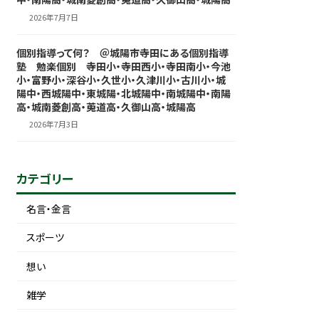
2026年7月7日
個別指導って何？ ＠城陽市寺田にある個別指導
塾 勉楽個別 寺田小・寺田西小・寺田南小・今池
小・富野小・深谷小・久世小・久津川小・古川小・城
陽中・西城陽中・東城陽・北城陽中・南城陽中・南陽
高・城南菱創高・莵道高・久御山高・城陽高
2026年7月3日
カテゴリー
名言・金言
スポーツ
想い
雑学