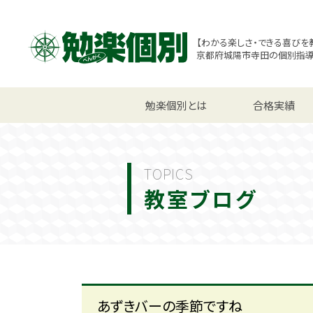
【わかる楽しさ・できる喜びを
京都府城陽市寺田の個別指
小学生コース
勉楽個別とは
中学生コース
合格実績
高校
TOPICS
教室ブログ
あずきバーの季節ですね