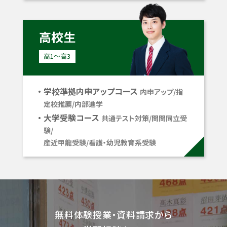
高校生
高1〜高3
学校準拠内申アップコース
内申アップ/指
定校推薦/内部進学
大学受験コース
共通テスト対策/関関同立受
験/
産近甲龍受験/看護・幼児教育系受験
無料体験授業・資料請求から