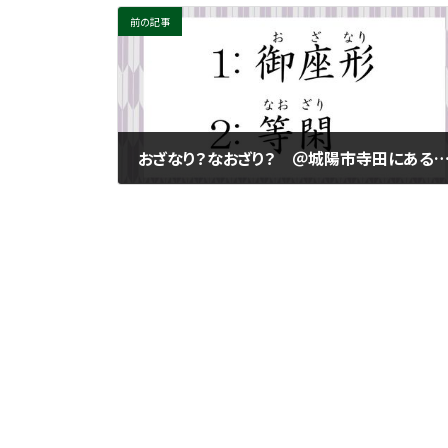
前の記事
おざなり？なおざり？ ＠城陽市寺田にある個別指導塾 勉楽個別 寺田小・寺田西小・寺田南小・今池小・富野小・深谷小・久世小・久津川小・古川小・城陽中・西城陽中・東城陽・北城陽中・南城陽中・南陽高・城南菱
2024年1月19日