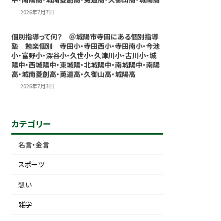
2026年7月7日
個別指導って何？ ＠城陽市寺田にある個別指導
塾 勉楽個別 寺田小・寺田西小・寺田南小・今池
小・富野小・深谷小・久世小・久津川小・古川小・城
陽中・西城陽中・東城陽・北城陽中・南城陽中・南陽
高・城南菱創高・莵道高・久御山高・城陽高
2026年7月3日
カテゴリー
名言・金言
スポーツ
想い
雑学