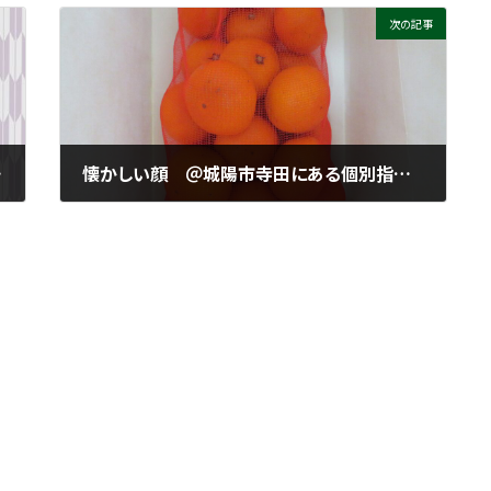
次の記事
創高・莵道高・久御山高・城陽高
懐かしい顔 ＠城陽市寺田にある個別指導塾 勉楽個別 寺田小・寺田西小・寺田南小・今池小・富野小・深谷小・久世小・久津川小・古川小・城陽中・西城陽中・東城陽・北城陽中・南城陽中・南陽高・城南菱創高・莵道高・久御山高・城陽高
2024年1月24日