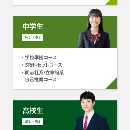
中学生
中1〜中3
学校準拠コース
5教科セットコース
同志社系/立命館系
自己推薦コース
高校生
高1〜高3