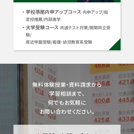
学校準拠内申アップコース
内申アップ/指
定校推薦/内部進学
大学受験コース
共通テスト対策/関関同立受
験/
産近甲龍受験/看護・幼児教育系受験
無料体験授業・資料請求から
学習相談まで、
何でもお気軽に
お問い合わせください。