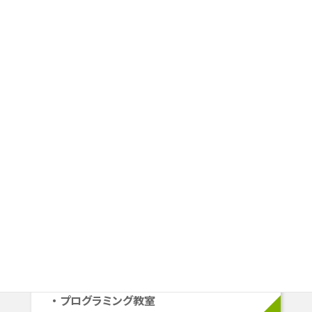
学年別コース案内
スタートラインや目指すゴールは
一人ひとり違うから、
その人にピッタリの学習プランを
ご提案します。
小学生
小1〜小6
学校準拠コース
中学受験コース
立命館系自己推薦コース
プログラミング教室