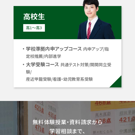
高校生
高1〜高3
学校準拠内申アップコース
内申アップ/指
定校推薦/内部進学
大学受験コース
共通テスト対策/関関同立受
験/
産近甲龍受験/看護・幼児教育系受験
無料体験授業・資料請求から
学習相談まで、