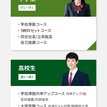
中1〜中3
学校準拠コース
5教科セットコース
同志社系/立命館系
自己推薦コース
高校生
高1〜高3
学校準拠内申アップコース
内申アップ/指
定校推薦/内部進学
大学受験コース
共通テスト対策/関関同立受