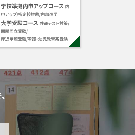
学校準拠内申アップコース
内
申アップ/指定校推薦/内部進学
大学受験コース
共通テスト対策/
関関同立受験/
産近甲龍受験/看護・幼児教育系受験
、