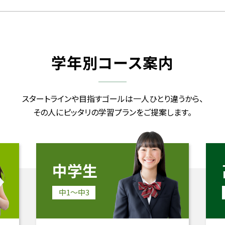
学年別コース案内
スタートラインや目指すゴールは
一人ひとり違うから、
その人にピッタリの学習プランを
ご提案します。
中学生
中1〜中3