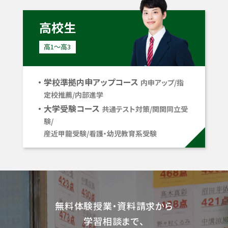
高校生
高1〜高3
学校準拠内申アップコース
内申アップ/指
定校推薦/内部進学
大学受験コース
共通テスト対策/関関同立受
験/
産近甲龍受験/看護・幼児教育系受験
無料体験授業・資料請求から
学習相談まで、