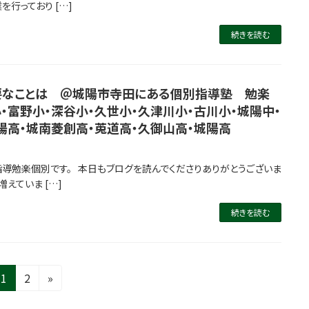
行っており […]
続きを読む
要なことは ＠城陽市寺田にある個別指導塾 勉楽
・富野小・深谷小・久世小・久津川小・古川小・城陽中・
陽高・城南菱創高・莵道高・久御山高・城陽高
指導勉楽個別です。 本日もブログを読んでくださりありがとうございま
えていま […]
続きを読む
固
固
1
2
»
定
定