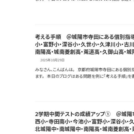
考える手順 ＠城陽市寺田にある個別指導
小・富野小・深谷小・久世小・久津川小・古
南陽高・城南菱創高・莵道高・久御山高・城
2025年10月29日
みなさん、こんばんは。 京都府城陽市寺田にある個別
ます。 本日のブログはある問題を例に「考える手順」を書
2学期中間テストの成績アップ① ＠城陽
西小・寺田南小・今池小・富野小・深谷小・
北城陽中・南城陽中・南陽高・城南菱創高・