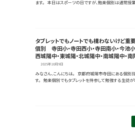
ます。 本日はスポーツの日ですが、勉楽個別は通常授業を
タブレットでもノートでも構わないけど重
個別 寺田小・寺田西小・寺田南小・今池小
西城陽中・東城陽・北城陽中・南城陽中・南
2025年10月9日
みなさん、こんにちは。 京都府城陽市寺田にある個別
す。 勉楽個別でもタブレットを持参して勉強する生徒が増
投
稿
の