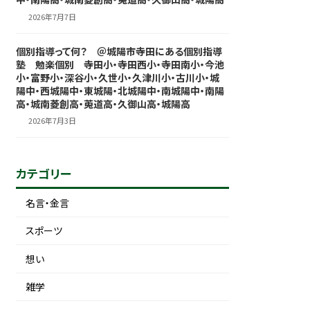
2026年7月7日
個別指導って何？ ＠城陽市寺田にある個別指導
塾 勉楽個別 寺田小・寺田西小・寺田南小・今池
小・富野小・深谷小・久世小・久津川小・古川小・城
陽中・西城陽中・東城陽・北城陽中・南城陽中・南陽
高・城南菱創高・莵道高・久御山高・城陽高
2026年7月3日
カテゴリー
名言・金言
スポーツ
想い
雑学