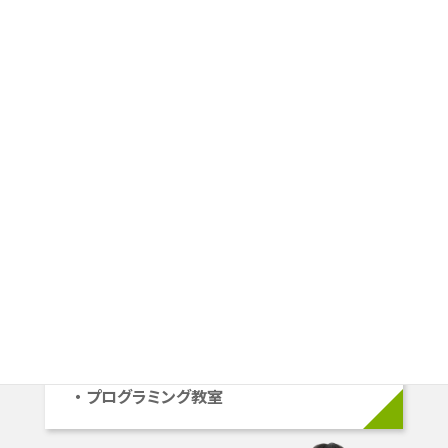
スタートラインや目指すゴールは
一人ひとり違うから、
その人にピッタリの学習プランを
ご提案します。
小学生
小1〜小6
学校準拠コース
中学受験コース
立命館系自己推薦コース
プログラミング教室