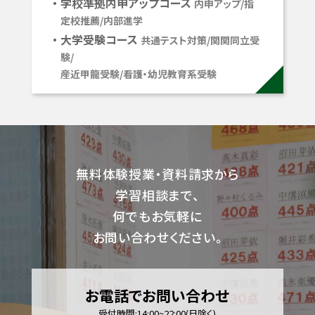
学校準拠内申アップコース
内申アップ/指
定校推薦/内部進学
大学受験コース
共通テスト対策/関関同立受
験/
産近甲龍受験/看護・幼児教育系受験
無料体験授業・資料請求から
学習相談まで、
何でもお気軽に
お問い合わせください。
お電話でお問い合わせ
受付時間:14:00~22:00(日除く)