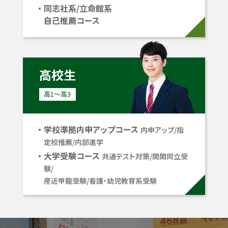
同志社系/立命館系
自己推薦コース
高校生
高1〜高3
学校準拠内申アップコース
内申アップ/指
定校推薦/内部進学
大学受験コース
共通テスト対策/関関同立受
験/
産近甲龍受験/看護・幼児教育系受験