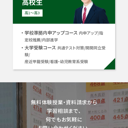
高校生
高1〜高3
学校準拠内申アップコース
内申アップ/指
定校推薦/内部進学
大学受験コース
共通テスト対策/関関同立受
験/
産近甲龍受験/看護・幼児教育系受験
無料体験授業・資料請求から
学習相談まで、
何でもお気軽に
お問い合わせください。