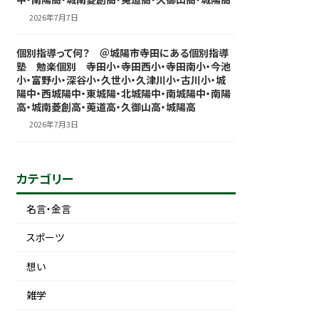
2026年7月7日
個別指導って何？ ＠城陽市寺田にある個別指導
塾 勉楽個別 寺田小・寺田西小・寺田南小・今池
小・富野小・深谷小・久世小・久津川小・古川小・城
陽中・西城陽中・東城陽・北城陽中・南城陽中・南陽
高・城南菱創高・莵道高・久御山高・城陽高
2026年7月3日
カテゴリー
名言・金言
スポーツ
想い
雑学