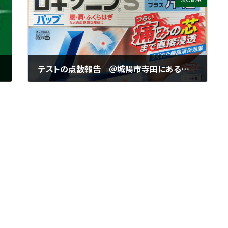
テストの点数報告 ＠城陽市寺田にある個別指導塾 勉楽個別【城陽中・西城陽中・北城陽中・南城陽中・東城陽中】
2022年10月11日