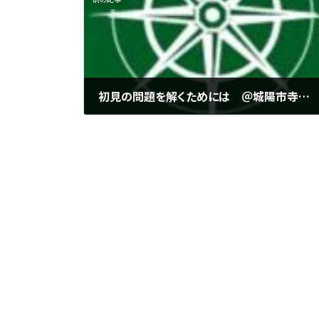
初見の問題を解くためには ＠城陽市寺田にある個別指導塾 勉楽個別【城陽中・西城陽中・北城陽中・南城陽中・東城陽中・南陽高・城南菱創高・莵道高・西城陽高・久御山高・城陽高】
2022年10月8日