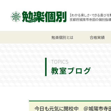
【わかる楽しさ・できる喜びを
京都府城陽市寺田の個別指
小学生コース
勉楽個別とは
中学生コース
合格実績
高校
TOPICS
教室ブログ
今日も元気に開校中 ＠城陽市寺田