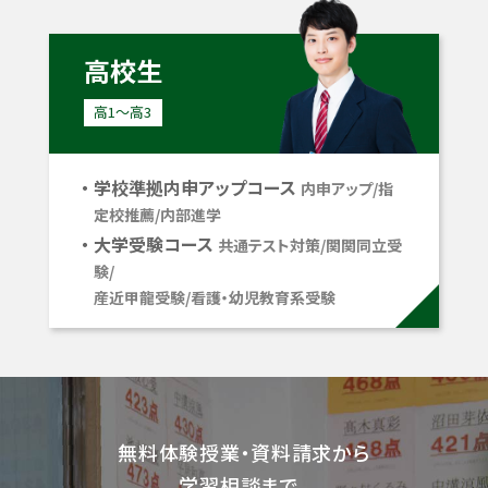
高校生
高1〜高3
学校準拠内申アップコース
内申アップ/指
定校推薦/内部進学
大学受験コース
共通テスト対策/関関同立受
験/
産近甲龍受験/看護・幼児教育系受験
無料体験授業・資料請求から
学習相談まで、