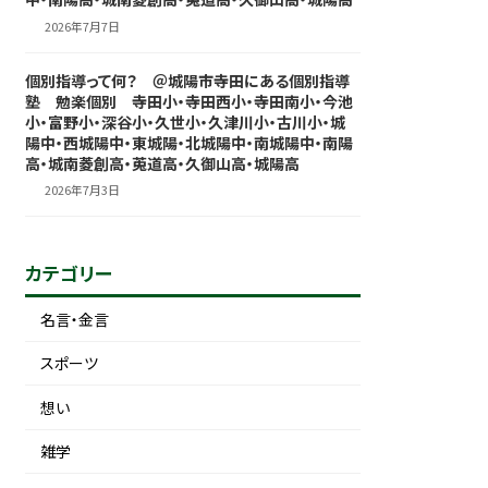
2026年7月7日
個別指導って何？ ＠城陽市寺田にある個別指導
塾 勉楽個別 寺田小・寺田西小・寺田南小・今池
小・富野小・深谷小・久世小・久津川小・古川小・城
陽中・西城陽中・東城陽・北城陽中・南城陽中・南陽
高・城南菱創高・莵道高・久御山高・城陽高
2026年7月3日
カテゴリー
名言・金言
スポーツ
想い
雑学