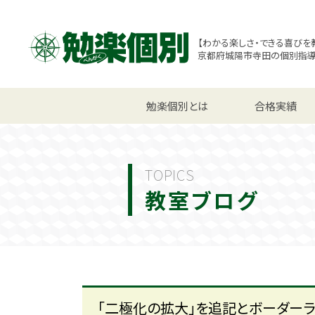
【わかる楽しさ・できる喜びを
京都府城陽市寺田の個別指
小学生コース
勉楽個別とは
中学生コース
合格実績
高校
TOPICS
教室ブログ
「二極化の拡大」を追記とボーダー