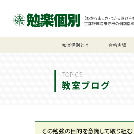
【わかる楽しさ・できる喜びを
京都府城陽市寺田の個別指
小学生コース
勉楽個別とは
中学生コース
合格実績
高校
TOPICS
教室ブログ
その勉強の目的を意識して取り組