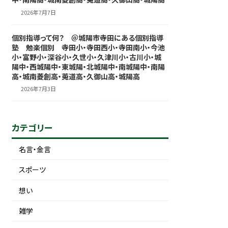
2026年7月7日
個別指導って何？ ＠城陽市寺田にある個別指導
塾 勉楽個別 寺田小・寺田西小・寺田南小・今池
小・富野小・深谷小・久世小・久津川小・古川小・城
陽中・西城陽中・東城陽・北城陽中・南城陽中・南陽
高・城南菱創高・莵道高・久御山高・城陽高
2026年7月3日
カテゴリー
名言・金言
スポーツ
想い
雑学