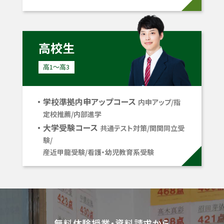
高校生
高1〜高3
学校準拠内申アップコース
内申アップ/指
定校推薦/内部進学
大学受験コース
共通テスト対策/関関同立受
験/
産近甲龍受験/看護・幼児教育系受験
無料体験授業・資料請求から