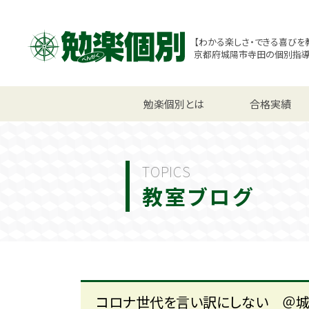
【わかる楽しさ・できる喜びを
京都府城陽市寺田の個別指
小学生コース
勉楽個別とは
中学生コース
合格実績
高校
TOPICS
教室ブログ
コロナ世代を言い訳にしない ＠