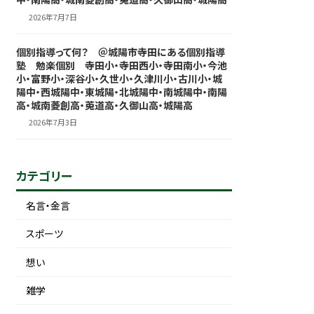
2026年7月7日
個別指導って何？ ＠城陽市寺田にある個別指導
塾 勉楽個別 寺田小・寺田西小・寺田南小・今池
小・富野小・深谷小・久世小・久津川小・古川小・城
陽中・西城陽中・東城陽・北城陽中・南城陽中・南陽
高・城南菱創高・莵道高・久御山高・城陽高
2026年7月3日
カテゴリー
名言・金言
スポーツ
想い
雑学