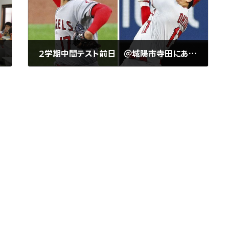
城陽中】
２学期中間テスト前日 ＠城陽市寺田にある個別指導塾 勉楽個別【城陽中・西城陽中・北城陽中・南城陽中・東城陽中・南陽高・城南菱創高・莵道高・西城陽高・久御山高・城陽高・大谷翔平】
2022年10月5日