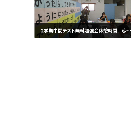
２学期中間テスト無料勉強会休憩時間 ＠城陽市寺田にある個別指導塾 勉楽個別【城陽中・西城陽中・北城陽中・南城陽中・東
2022年10月2日