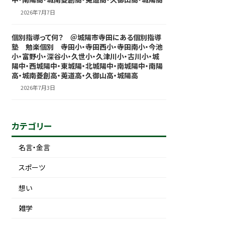
2026年7月7日
個別指導って何？ ＠城陽市寺田にある個別指導
塾 勉楽個別 寺田小・寺田西小・寺田南小・今池
小・富野小・深谷小・久世小・久津川小・古川小・城
陽中・西城陽中・東城陽・北城陽中・南城陽中・南陽
高・城南菱創高・莵道高・久御山高・城陽高
2026年7月3日
カテゴリー
名言・金言
スポーツ
想い
雑学