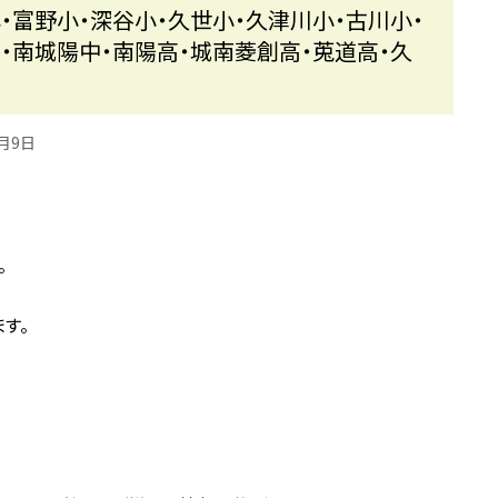
・富野小・深谷小・久世小・久津川小・古川小・
・南城陽中・南陽高・城南菱創高・莵道高・久
6月9日
。
す。