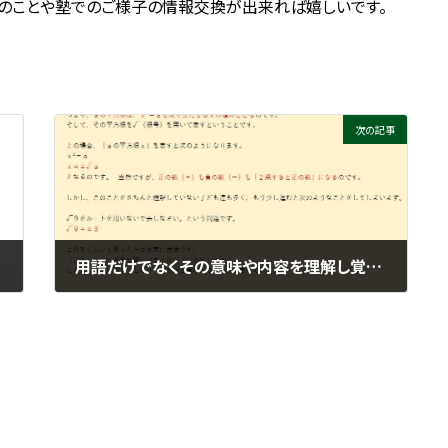
のことや塾でのご様子の情報交換が出来れば嬉しいです。
次の記事
用語だけでなくその意味や内容を理解し覚えること ＠城陽市寺田にある個別指導塾 勉楽個別 寺田小・寺田西小・寺田南小・今池小・富野小・深谷小・久世小・久津川小・古川小・城陽中・西城陽中・東城陽・北城陽中・南城陽中・南陽高・城南菱創高・莵道高・久御山高・城陽高
2025年6月12日