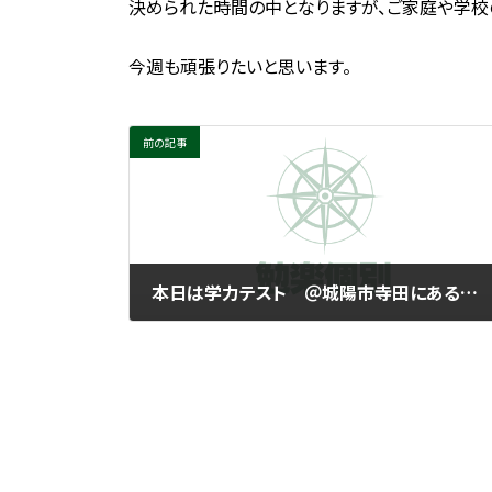
決められた時間の中となりますが、ご家庭や学校
今週も頑張りたいと思います。
前の記事
本日は学力テスト ＠城陽市寺田にある個別指導塾 勉楽個別 寺田小・寺田西小・寺田南小・今池小・富野小・深谷小・久世小・久津川小・古川小・城陽中・西城陽中・東城陽・北城陽中・南城陽中・南陽高・城南菱創高・莵道高・久御山高・城陽高
2025年6月7日