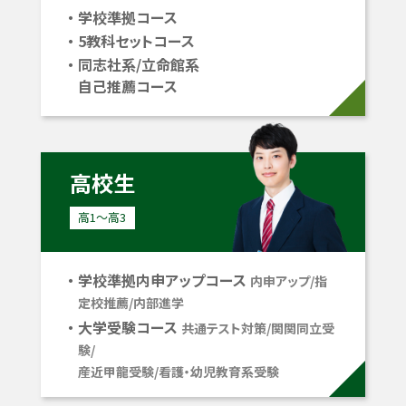
学校準拠コース
5教科セットコース
同志社系/立命館系
自己推薦コース
高校生
高1〜高3
学校準拠内申アップコース
内申アップ/指
定校推薦/内部進学
大学受験コース
共通テスト対策/関関同立受
験/
産近甲龍受験/看護・幼児教育系受験