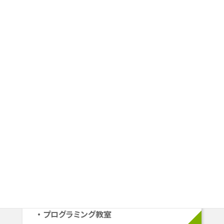
スタートラインや目指すゴールは
一人ひとり違うから、
その人にピッタリの学習プランを
ご提案します。
小学生
小1〜小6
学校準拠コース
中学受験コース
立命館系自己推薦コース
プログラミング教室