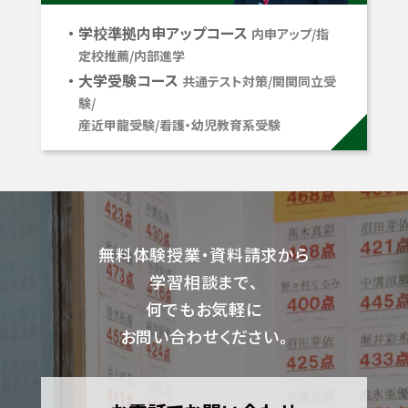
学校準拠内申アップコース
内申アップ/指
定校推薦/内部進学
大学受験コース
共通テスト対策/関関同立受
験/
産近甲龍受験/看護・幼児教育系受験
無料体験授業・資料請求から
学習相談まで、
何でもお気軽に
お問い合わせください。