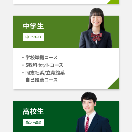
中学生
中1〜中3
学校準拠コース
5教科セットコース
同志社系/立命館系
自己推薦コース
高校生
高1〜高3