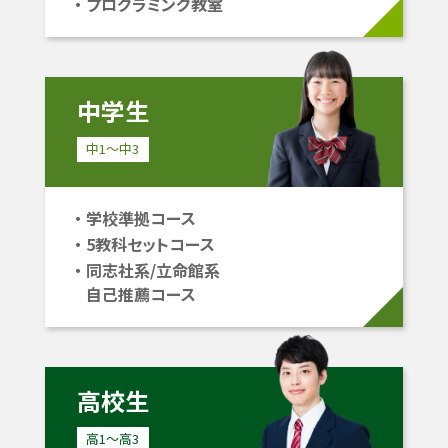
プログラミング教室
中学生
中1〜中3
学校準拠コース
5教科セットコース
同志社系/立命館系
自己推薦コース
高校生
高1〜高3