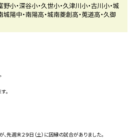
富野小・深谷小・久世小・久津川小・古川小・城
南城陽中・南陽高・城南菱創高・莵道高・久御
。
す。
が、先週末２９日（土）に因縁の試合がありました。