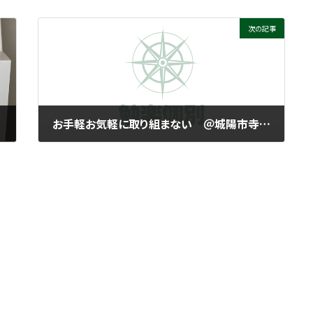
次の記事
お手軽お気軽に取り組まない ＠城陽市寺田にある個別指導塾 勉楽個別 寺田小・寺田西小・寺田南小・今池小・富野小・深谷小・久世小・久津川小・古川小・城陽中・西城陽中・東城陽・北城陽中・南城陽中・南陽高・城南菱創高・莵道高・久御山高・城陽高
2025年4月3日