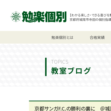
【わかる楽しさ・できる喜びを
京都府城陽市寺田の個別指
小学生コース
勉楽個別とは
中学生コース
合格実績
高校
TOPICS
教室ブログ
京都サンガF.C.の勝利の裏に 