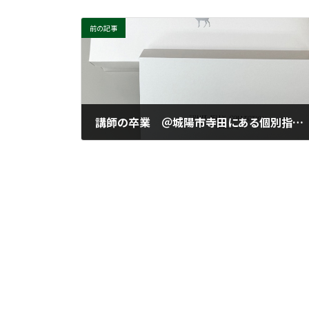
前の記事
講師の卒業 ＠城陽市寺田にある個別指導塾 勉楽個別 寺田小・寺田西小・寺田南小・今池小・富野小・深谷小・久世小・久津川小・古川小・城陽中・西城陽中・東城陽・北城陽中・南城陽中・南陽高・城南菱創高・莵道高・久御山高・城陽高
2025年3月28日