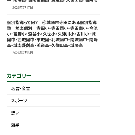
2026年7月7日
個別指導って何？ ＠城陽市寺田にある個別指導
塾 勉楽個別 寺田小・寺田西小・寺田南小・今池
小・富野小・深谷小・久世小・久津川小・古川小・城
陽中・西城陽中・東城陽・北城陽中・南城陽中・南陽
高・城南菱創高・莵道高・久御山高・城陽高
2026年7月3日
カテゴリー
名言・金言
スポーツ
想い
雑学