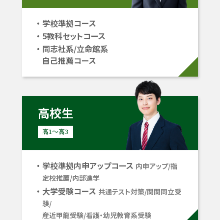
学校準拠コース
5教科セットコース
同志社系/立命館系
自己推薦コース
高校生
高1〜高3
学校準拠内申アップコース
内申アップ/指
定校推薦/内部進学
大学受験コース
共通テスト対策/関関同立受
験/
産近甲龍受験/看護・幼児教育系受験