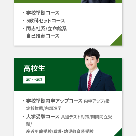
学校準拠コース
5教科セットコース
同志社系/立命館系
自己推薦コース
高校生
高1〜高3
学校準拠内申アップコース
内申アップ/指
定校推薦/内部進学
大学受験コース
共通テスト対策/関関同立受
験/
産近甲龍受験/看護・幼児教育系受験