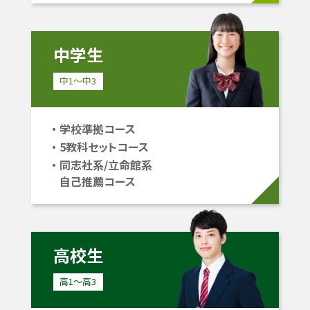
中学生
中1〜中3
学校準拠コース
5教科セットコース
同志社系/立命館系
自己推薦コース
高校生
高1〜高3