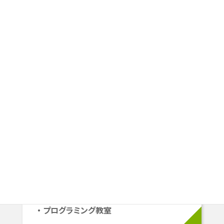
スタートラインや目指すゴールは
一人ひとり違うから、
その人にピッタリの学習プランを
ご提案します。
小学生
小1〜小6
学校準拠コース
中学受験コース
立命館系自己推薦コース
プログラミング教室