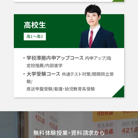
高校生
高1〜高3
学校準拠内申アップコース
内申アップ/指
定校推薦/内部進学
大学受験コース
共通テスト対策/関関同立受
験/
産近甲龍受験/看護・幼児教育系受験
無料体験授業・資料請求から