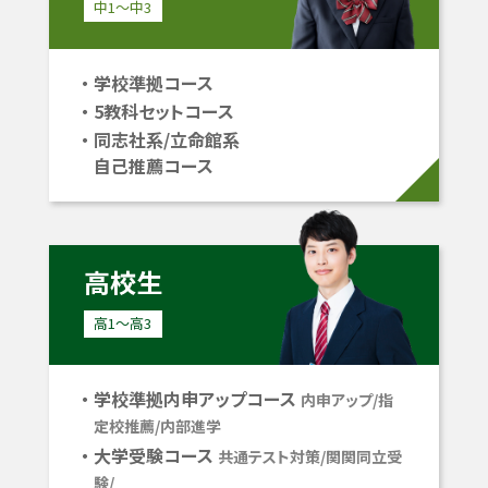
中1〜中3
学校準拠コース
5教科セットコース
同志社系/立命館系
自己推薦コース
高校生
高1〜高3
学校準拠内申アップコース
内申アップ/指
定校推薦/内部進学
大学受験コース
共通テスト対策/関関同立受
験/