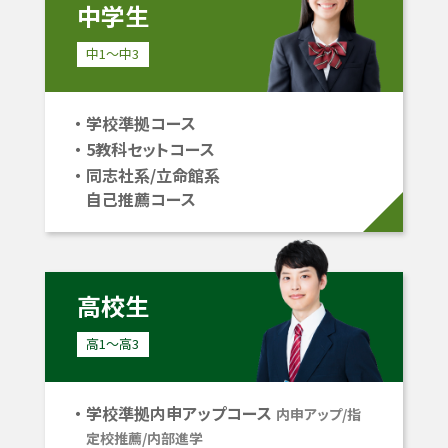
中学生
中1〜中3
学校準拠コース
5教科セットコース
同志社系/立命館系
自己推薦コース
高校生
高1〜高3
学校準拠内申アップコース
内申アップ/指
定校推薦/内部進学