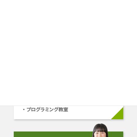
一人ひとり違うから、
その人にピッタリの学習プランを
ご提案します。
小学生
小1〜小6
学校準拠コース
中学受験コース
立命館系自己推薦コース
プログラミング教室