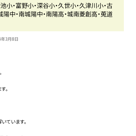
池小・富野小・深谷小・久世小・久津川小・古
城陽中・南城陽中・南陽高・城南菱創高・莵道
24年3月8日
。
す。
解いています。