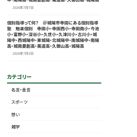
2026年7月7日
個別指導って何？ ＠城陽市寺田にある個別指導
塾 勉楽個別 寺田小・寺田西小・寺田南小・今池
小・富野小・深谷小・久世小・久津川小・古川小・城
陽中・西城陽中・東城陽・北城陽中・南城陽中・南陽
高・城南菱創高・莵道高・久御山高・城陽高
2026年7月3日
カテゴリー
名言・金言
スポーツ
想い
雑学