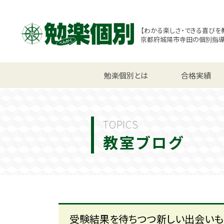
【わかる楽しさ・できる喜びを
京都府城陽市寺田の個別指
小学生コース
勉楽個別とは
中学生コース
合格実績
高校
TOPICS
教室ブログ
受験結果を待ちつつ新しい出会い