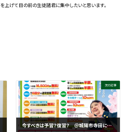
顔を上げて目の前の生徒諸君に集中したいと思います。
次の記事
久御山高・城陽高
今すべきは予習？復習？ ＠城陽市寺田にある個別指導塾 勉楽個別 寺田小・寺田西小・寺田南小・今池小・富野小・深谷小・久世小・久津川小・古川小・城陽中・西城陽中・東城陽・北城陽中・南城陽中・南陽高・城南菱創高・莵道高・久御山高・城陽高