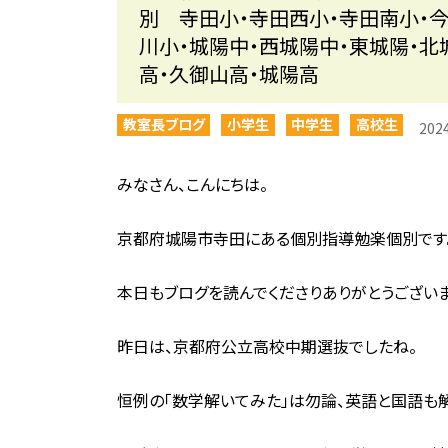
別 寺田小・寺田西小・寺田南小・今
川小・城陽中・西城陽中・東城陽・北
高・久御山高・城陽高
教室長ブログ
小学生
中学生
高校生
20
みなさん、こんにちは。
京都府城陽市寺田にある個別指導勉楽個別です
本日もブログを読んでくださりありがとうございま
昨日は、京都府公立高校中期選抜でしたね。
恒例の「数学解いてみた」は勿論、英語と国語も