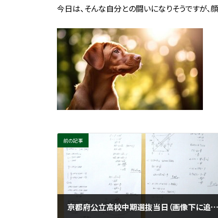
今日は、そんな自分との闘いになりそうですが、
前の記事
京都府公立高校中期選抜当日（画像下に追記あり） ＠城陽市寺田にある個別指導塾 勉楽個別 寺田小・寺田西小・寺田南小・今池小・富野小・深谷小・久世小・久津川小・古川小・城陽中・西城陽中・東城陽・北城陽中・南城陽中・南陽高・城南菱創高・莵道高・