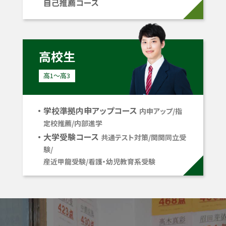
自己推薦コース
高校生
高1〜高3
学校準拠内申アップコース
内申アップ/指
定校推薦/内部進学
大学受験コース
共通テスト対策/関関同立受
験/
産近甲龍受験/看護・幼児教育系受験