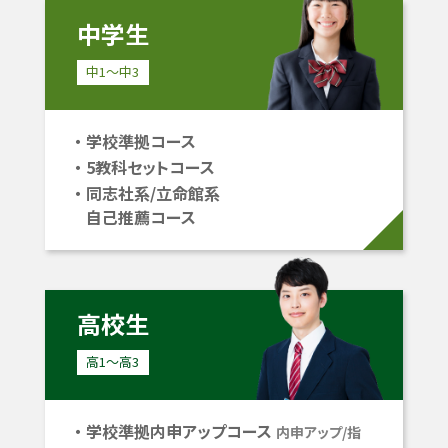
中学生
中1〜中3
学校準拠コース
5教科セットコース
同志社系/立命館系
自己推薦コース
高校生
高1〜高3
学校準拠内申アップコース
内申アップ/指