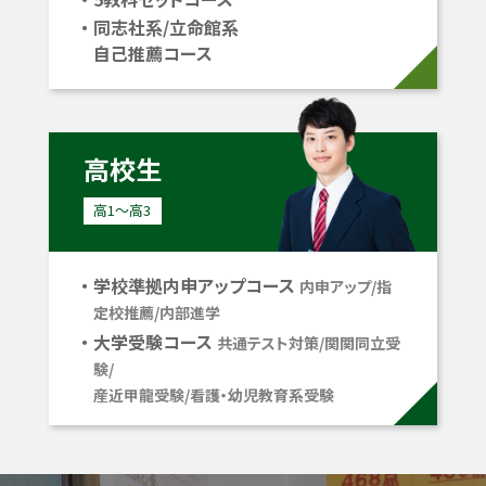
同志社系/立命館系
自己推薦コース
高校生
高1〜高3
学校準拠内申アップコース
内申アップ/指
定校推薦/内部進学
大学受験コース
共通テスト対策/関関同立受
験/
産近甲龍受験/看護・幼児教育系受験