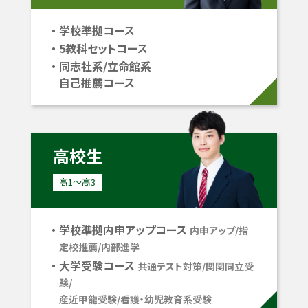
学校準拠コース
5教科セットコース
同志社系/立命館系
自己推薦コース
高校生
高1〜高3
学校準拠内申アップコース
内申アップ/指
定校推薦/内部進学
大学受験コース
共通テスト対策/関関同立受
験/
産近甲龍受験/看護・幼児教育系受験