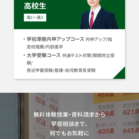
高校生
高1〜高3
学校準拠内申アップコース
内申アップ/指
定校推薦/内部進学
大学受験コース
共通テスト対策/関関同立受
験/
産近甲龍受験/看護・幼児教育系受験
無料体験授業・資料請求から
学習相談まで、
何でもお気軽に