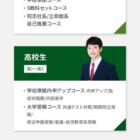
5教科セットコース
同志社系/立命館系
自己推薦コース
高校生
高1〜高3
学校準拠内申アップコース
内申アップ/指
定校推薦/内部進学
大学受験コース
共通テスト対策/関関同立受
験/
産近甲龍受験/看護・幼児教育系受験