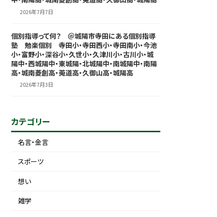
2026年7月7日
個別指導って何？ ＠城陽市寺田にある個別指導
塾 勉楽個別 寺田小・寺田西小・寺田南小・今池
小・富野小・深谷小・久世小・久津川小・古川小・城
陽中・西城陽中・東城陽・北城陽中・南城陽中・南陽
高・城南菱創高・莵道高・久御山高・城陽高
2026年7月3日
カテゴリー
名言・金言
スポーツ
想い
雑学