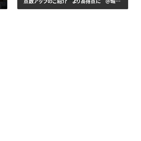
点数アップのご紹介 より高得点に ＠城陽市寺田にある個別指導専門塾 勉楽個別 寺田小・寺田西小・寺田南小・今池小・久津川小・古川小・久世小・城陽中・西城陽中・東城陽中・北城陽中・南城陽中・南陽高・城南菱創高・莵道高・西城陽高・東宇治高・久御山高・城陽高
2025年7月14日