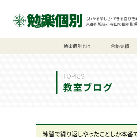
【わかる楽しさ・できる喜びを
京都府城陽市寺田の個別指
小学生コース
勉楽個別とは
中学生コース
合格実績
高校
TOPICS
教室ブログ
練習で繰り返しやったことしか本番