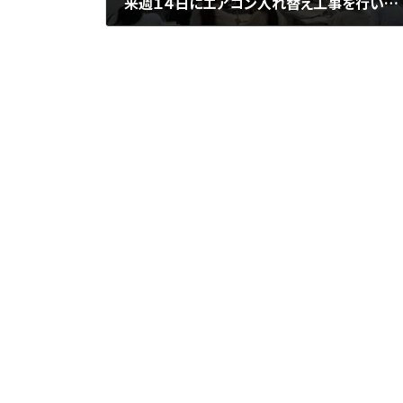
来週１４日にエアコン入れ替え工事を行います ＠城陽市寺田にある個別指導専門塾 勉楽個別 寺田小・寺田西小・寺田南小・今池小・富野小・久津川小・久世小・古川小・城陽中・西城陽中・東城陽中・南城陽中・北城陽中・南陽高・城南菱創高・莵道高・西城陽高・東宇治高・久御山高・城陽高
2025年7月7日