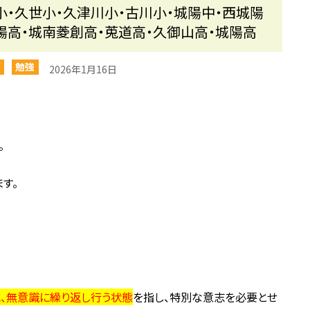
小・久世小・久津川小・古川小・城陽中・西城陽
陽高・城南菱創高・莵道高・久御山高・城陽高
グ
勉強
2026年1月16日
。
す。
、無意識に繰り返し行う状態
を指し、特別な意志を必要とせ