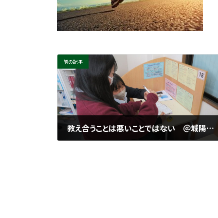
前の記事
教え合うことは悪いことではない ＠城陽市寺田にある個別指導塾 勉楽個別 寺田小・寺田西小・寺田南小・今池小・富野小・深谷小・久世小・久津川小・古川小・城陽中・西城陽中・東城陽・北城陽中・南城陽中・南陽高・城南菱創高・莵道高・久御山高・城陽高
2026年1月15日