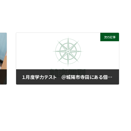
次の記事
１月度学力テスト ＠城陽市寺田にある個別指導塾 勉楽個別 寺田小・寺田西小・寺田南小・今池小・富野小・深谷小・久世小・久津川小・古川小・城陽中・西城陽中・東城陽・北城陽中・南城陽中・南陽高・城南菱創高・莵道高・久御山高・城陽高
2026年1月17日