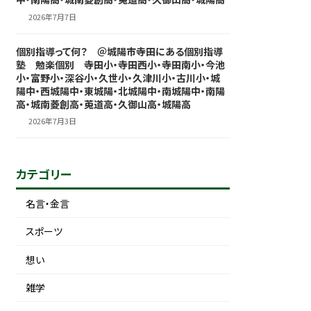
2026年7月7日
個別指導って何？ ＠城陽市寺田にある個別指導
塾 勉楽個別 寺田小・寺田西小・寺田南小・今池
小・富野小・深谷小・久世小・久津川小・古川小・城
陽中・西城陽中・東城陽・北城陽中・南城陽中・南陽
高・城南菱創高・莵道高・久御山高・城陽高
2026年7月3日
カテゴリー
名言・金言
スポーツ
想い
雑学