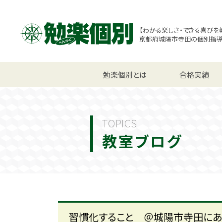
【わかる楽しさ・できる喜びを
京都府城陽市寺田の個別指
小学生コース
勉楽個別とは
中学生コース
合格実績
高校
TOPICS
教室ブログ
習慣化すること ＠城陽市寺田に