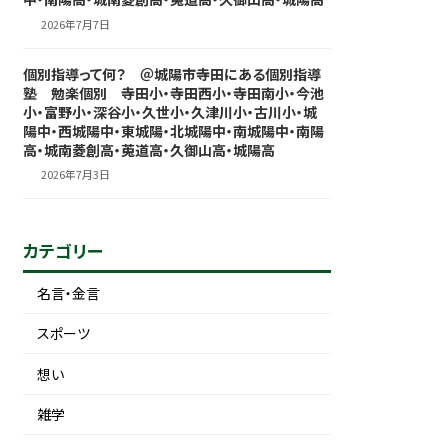
2026年7月7日
個別指導って何？ ＠城陽市寺田にある個別指導
塾 勉楽個別 寺田小・寺田西小・寺田南小・今池
小・富野小・深谷小・久世小・久津川小・古川小・城
陽中・西城陽中・東城陽・北城陽中・南城陽中・南陽
高・城南菱創高・莵道高・久御山高・城陽高
2026年7月3日
カテゴリー
名言・金言
スポーツ
想い
雑学