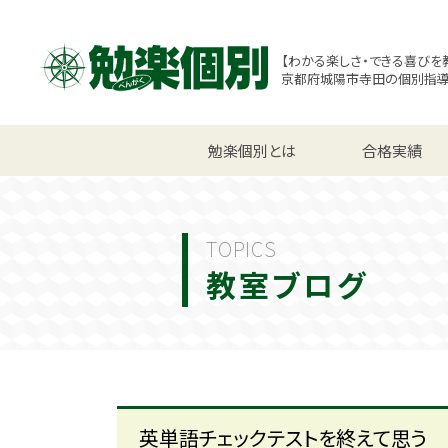
【わかる楽しさ・できる喜びを
京都府城陽市寺田の個別指
小学生コース
勉楽個別とは
中学生コース
合格実績
高校
TOPICS
教室ブログ
英単語チェックテストを終えて思う