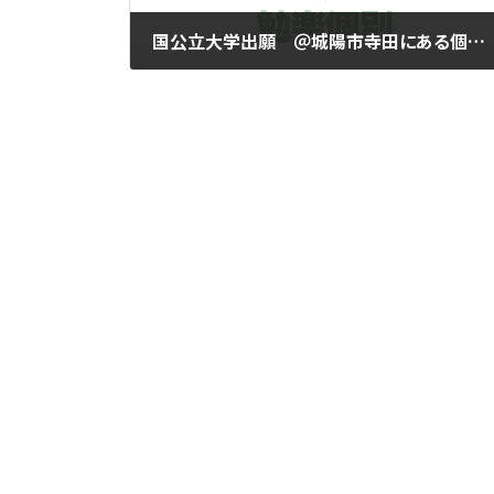
国公立大学出願 ＠城陽市寺田にある個別指導塾 勉楽個別 寺田小・寺田西小・寺田南小・今池小・富野小・深谷小・久世小・久津川小・古川小・城陽中・西城陽中・東城陽・北城陽中・南城陽中・南陽高・城南菱創高・莵道高・久御山高・城陽高
2026年1月27日