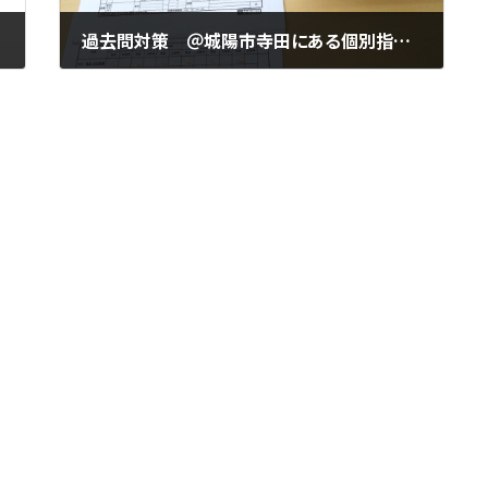
過去問対策 ＠城陽市寺田にある個別指導塾 勉楽個別 寺田小・寺田西小・寺田南小・今池小・富野小・深谷小・久世小・久津川小・古川小・城陽中・西城陽中・東城陽・北城陽中・南城陽中・南陽高・城南菱創高・莵道高・久御山高・城陽高
2026年1月30日