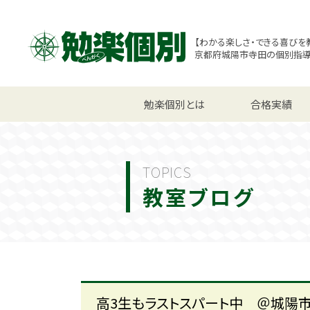
【わかる楽しさ・できる喜びを
京都府城陽市寺田の個別指
小学生コース
勉楽個別とは
中学生コース
合格実績
高校
TOPICS
教室ブログ
高3生もラストスパート中 ＠城陽