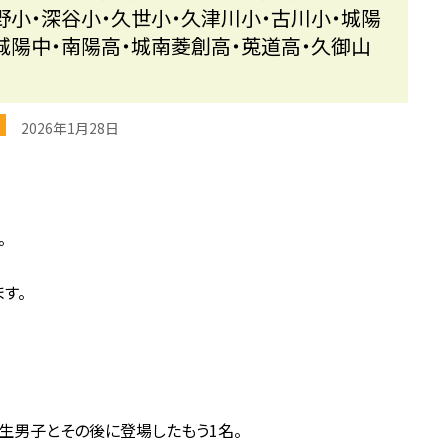
野小・深谷小・久世小・久津川小・古川小・城陽
城陽中・南陽高・城南菱創高・莵道高・久御山
生
2026年1月28日
。
す。
生男子とその後に登場したもう1名。