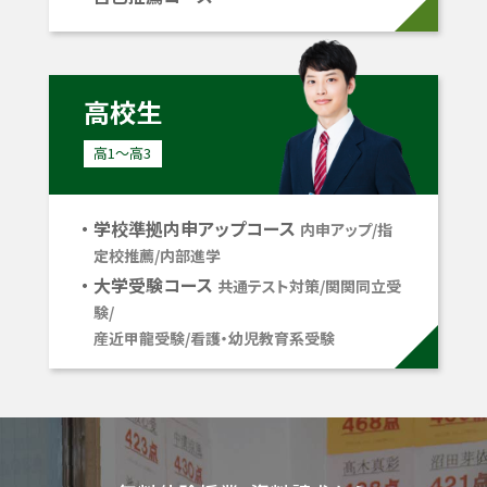
高校生
高1〜高3
学校準拠内申アップコース
内申アップ/指
定校推薦/内部進学
大学受験コース
共通テスト対策/関関同立受
験/
産近甲龍受験/看護・幼児教育系受験