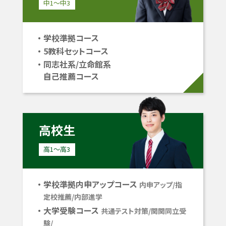
中1〜中3
学校準拠コース
5教科セットコース
同志社系/立命館系
自己推薦コース
高校生
高1〜高3
学校準拠内申アップコース
内申アップ/指
定校推薦/内部進学
大学受験コース
共通テスト対策/関関同立受
験/